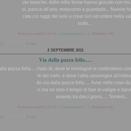
ole bianche, dalle mille forme hanno giocato con noi.. 
oi, pancia all'aria, restavamo a guardarle... Nuvole 
cato coi raggi del sole a crear luci ed ombre nella val
sulle...
Posté par nadi63 à 14:41 -
Commentaires [
…
]
- Permalien [
#
]
z ?
0 vote
2 SEPTEMBRE 2011
Via dalla pazza folla.....
Vado là, dove le montagne si confondono con
le del cielo, e dove l'alba assomiglia all'imbru
do via dalla pazza folla..... Avrei mille cose d
vi ma ho solo il tempo di fare le valigie e darv
amento tra dieci giorni..... Tornerò...
Posté par nadi63 à 13:44 -
Commentaires [
…
]
- Permalien [
#
]
z ?
0 vote