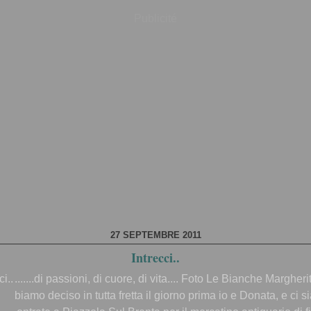
Publicité
27 SEPTEMBRE 2011
Intrecci..
.......di passioni, di cuore, di vita.... Foto Le Bianche Margher
biamo deciso in tutta fretta il giorno prima io e Donata, e ci 