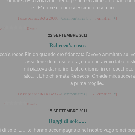
ontrate a Piazzola Sul Brenta per il mercatino antiquario di 
e.. E' come ci conoscessimo da sempre.........
Posté par nadi63 à 20:00 -
Commentaires [
…
]
- Permalien [
#
]
z ?
0 vote
22 SEPTEMBRE 2011
Rebecca's roses
Fin da quando ero fidanzata l'avevo ammirata sul v
assettone di mia suocera, e non ne avevo fatto mis
mi piaceva da morire. L'altro giorno, in un pacchetto
ato...... L'ho chiamata Rebecca. Chiede mia suocera
a prima moglie...
Posté par nadi63 à 14:57 -
Commentaires [
…
]
- Permalien [
#
]
z ?
0 vote
15 SEPTEMBRE 2011
Raggi di sole.....
.....ci hanno accompagnato nel nostro vagare nei bo