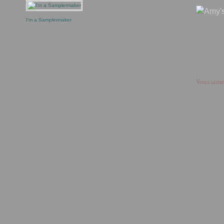
I'm a Samplermaker
Vous aime