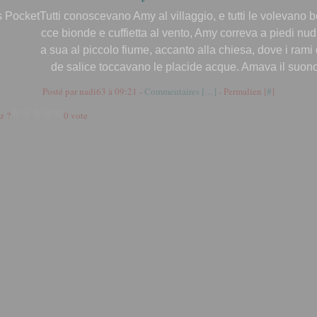
Tutti conoscevano Amy al villaggio, e tutti le volevano 
cce bionde e cuffietta al vento, Amy correva a piedi nud
a sua al piccolo fiume, accanto alla chiesa, dove i rami
de salice toccavano le placide acque. Amava il suono 
Posté par nadi63 à 09:21 -
Commentaires [
…
]
- Permalien [
#
]
z ?
0 vote