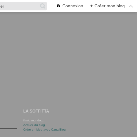
Connexion
+
Créer mon blog
LA SOFFITTA
il mio mondo....
Accueil du blog
Créer un blog avec CanalBlog