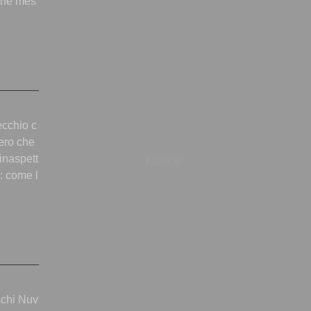
fine mes
ecchio c
tero che
 inaspett
Publicité
: come l
schi Nuv