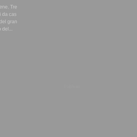
bene. Tre
i da cas
 del gran
del...
Publicité