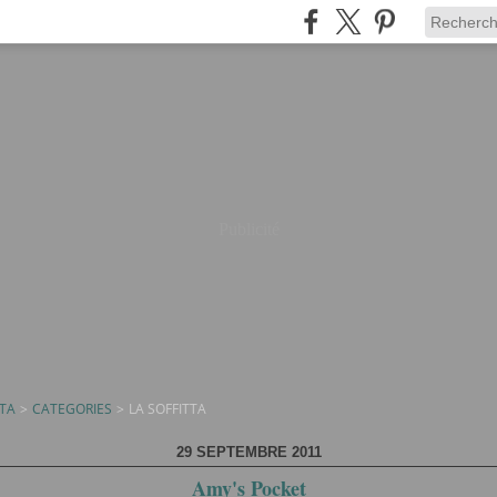
Publicité
TTA
>
CATEGORIES
>
LA SOFFITTA
29 SEPTEMBRE 2011
Amy's Pocket