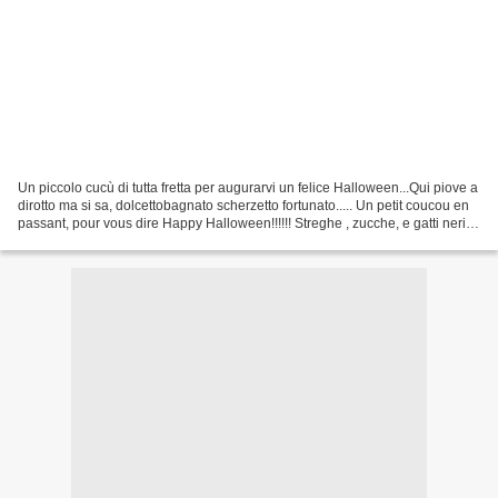
Un piccolo cucù di tutta fretta per augurarvi un felice Halloween...Qui piove a
dirotto ma si sa, dolcettobagnato scherzetto fortunato..... Un petit coucou en
passant, pour vous dire Happy Halloween!!!!!! Streghe , zucche, e gatti neri si
sono dati appuntamento...