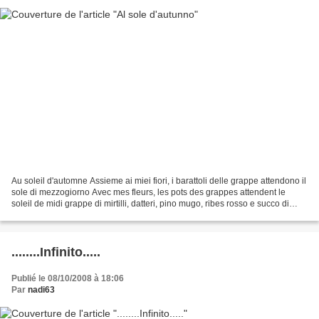
Au soleil d'automne Assieme ai miei fiori, i barattoli delle grappe attendono il
sole di mezzogiorno Avec mes fleurs, les pots des grappes attendent le
soleil de midi grappe di mirtilli, datteri, pino mugo, ribes rosso e succo di
melograno grappe de myrtilles,...
........Infinito.....
Publié le 08/10/2008 à 18:06
Par
nadi63