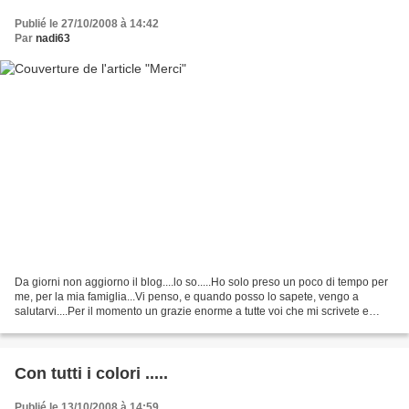
Publié le 27/10/2008 à 14:42
Par
nadi63
Da giorni non aggiorno il blog....lo so.....Ho solo preso un poco di tempo per
me, per la mia famiglia...Vi penso, e quando posso lo sapete, vengo a
salutarvi....Per il momento un grazie enorme a tutte voi che mi scrivete e
chiedete di me.....La mia posta...
Con tutti i colori .....
Publié le 13/10/2008 à 14:59