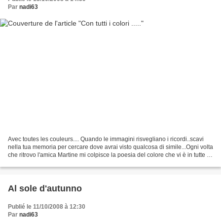
Par
nadi63
Avec toutes les couleurs.... Quando le immagini risvegliano i ricordi..scavi
nella tua memoria per cercare dove avrai visto qualcosa di simile...Ogni volta
che ritrovo l'amica Martine mi colpisce la poesia del colore che vi è in tutte le
sue foto.......
Al sole d'autunno
Publié le 11/10/2008 à 12:30
Par
nadi63