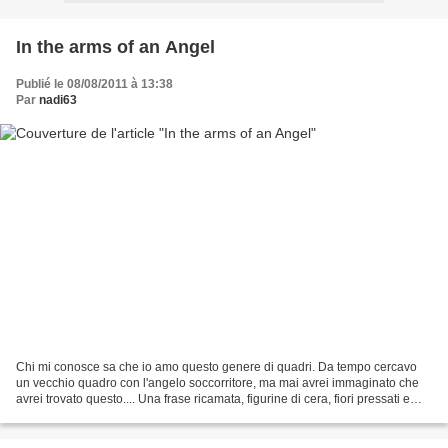
In the arms of an Angel
Publié le 08/08/2011 à 13:38
Par
nadi63
Chi mi conosce sa che io amo questo genere di quadri. Da tempo cercavo
un vecchio quadro con l'angelo soccorritore, ma mai avrei immaginato che
avrei trovato questo.... Una frase ricamata, figurine di cera, fiori pressati e
canutiglia dorata, c'è tutto...