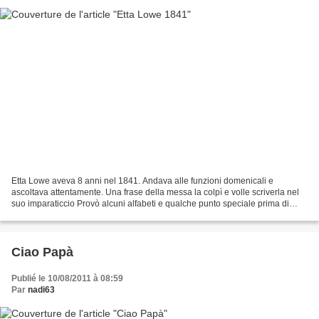
Etta Lowe aveva 8 anni nel 1841. Andava alle funzioni domenicali e
ascoltava attentamente. Una frase della messa la colpì e volle scriverla nel
suo imparaticcio Provò alcuni alfabeti e qualche punto speciale prima di
lanciarsi nell'impresa, ma poi decise...
Ciao Papà
Publié le 10/08/2011 à 08:59
Par
nadi63