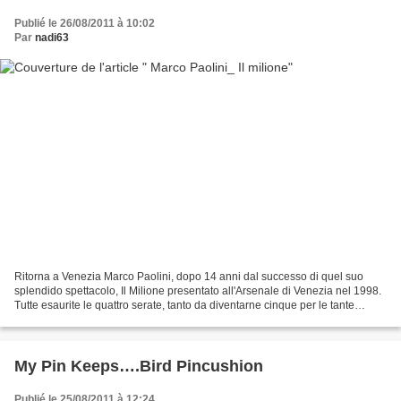
Publié le 26/08/2011 à 10:02
Par
nadi63
Ritorna a Venezia Marco Paolini, dopo 14 anni dal successo di quel suo
splendido spettacolo, Il Milione presentato all'Arsenale di Venezia nel 1998.
Tutte esaurite le quattro serate, tanto da diventarne cinque per le tante
richieste. Per palcoscenico...
My Pin Keeps….Bird Pincushion
Publié le 25/08/2011 à 12:24