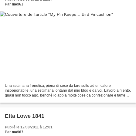
Par
nadi63
Una settimana frenetica, piena di cose da fare sotto ad un calore
insopportabile, una settimana lontano dal mio blog e da voi. Lavoro a rilento,
quasi non tocco ago, benchè io abbia molte cose da confezionare e tante
altre da mostrarvi. Un vecchio lavoro,...
Etta Lowe 1841
Publié le 12/08/2011 à 12:01
Par
nadi63