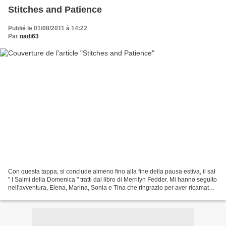
Stitches and Patience
Publié le 01/08/2011 à 14:22
Par
nadi63
Con questa tappa, si conclude almeno fino alla fine della pausa estiva, il sal
" I Salmi della Domenica " tratti dal libro di Merrilyn Fedder. Mi hanno seguito
nell'avventura, Elena, Marina, Sonia e Tina che ringrazio per aver ricamato
con me e dò appuntamento...