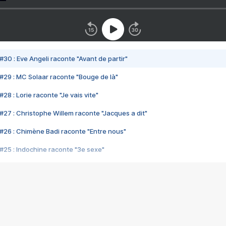
#30 : Eve Angeli raconte "Avant de partir"
#29 : MC Solaar raconte "Bouge de là"
28 : Lorie raconte "Je vais vite"
#27 : Christophe Willem raconte "Jacques a dit"
#26 : Chimène Badi raconte "Entre nous"
#25 : Indochine raconte "3e sexe"
#24 : Zaho raconte "C'est chelou"
#23 : Patrick Bruel raconte "Au café des délices"
#22 : Kyo raconte "Le chemin"
#21 : Nolwenn Leroy raconte "Cassé"