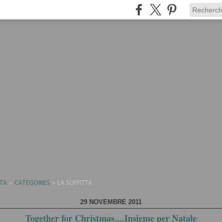
Publicité
TTA
>
CATEGORIES
>
LA SOFFITTA
29 NOVEMBRE 2011
Together for Christmas....Insieme per Natale