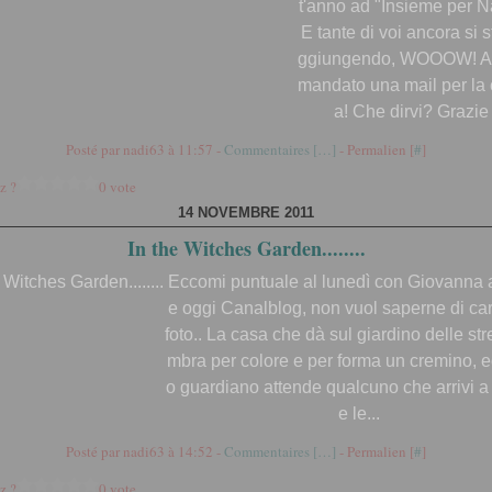
t'anno ad "Insieme per Na
E tante di voi ancora si 
ggiungendo, WOOOW! A t
mandato una mail per la
a! Che dirvi? Grazie 
Posté par nadi63 à 11:57 -
Commentaires [
…
]
- Permalien [
#
]
z ?
0 vote
14 NOVEMBRE 2011
In the Witches Garden........
Eccomi puntuale al lunedì con Giovanna 
e oggi Canalblog, non vuol saperne di car
foto.. La casa che dà sul giardino delle st
mbra per colore e per forma un cremino, ed
o guardiano attende qualcuno che arrivi a
e le...
Posté par nadi63 à 14:52 -
Commentaires [
…
]
- Permalien [
#
]
z ?
0 vote