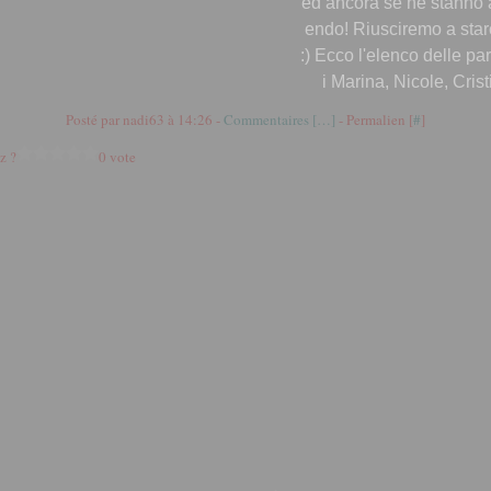
ed ancora se ne stanno
endo! Riusciremo a starc
:) Ecco l'elenco delle pa
i Marina, Nicole, Cristi
Posté par nadi63 à 14:26 -
Commentaires [
…
]
- Permalien [
#
]
z ?
0 vote