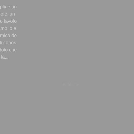
plice un
sole, un
to favolo
iamo io e
amica do
di conos
foto che
a...
Publicité