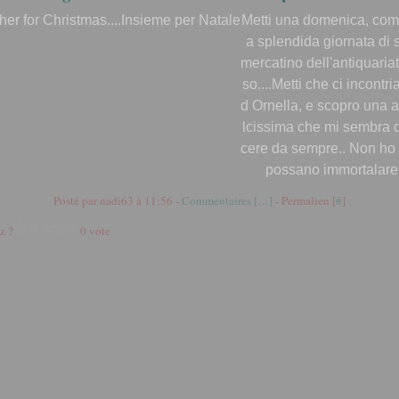
Metti una domenica, com
a splendida giornata di 
mercatino dell'antiquaria
so....Metti che ci incontr
d Ornella, e scopro una 
lcissima che mi sembra 
cere da sempre.. Non ho 
possano immortalare l
Posté par nadi63 à 11:56 -
Commentaires [
…
]
- Permalien [
#
]
z ?
0 vote