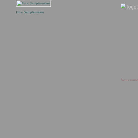
I'm a Samplermaker
Vous aime