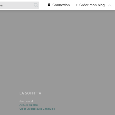
Connexion
+
Créer mon blog
LA SOFFITTA
il mio mondo....
Accueil du blog
Créer un blog avec CanalBlog