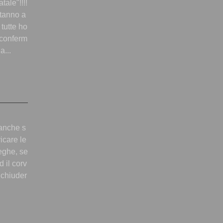
tale"!!!!
stanno a
utte ho
 conferm
a...
anche s
icare le
reghe, se
 il corv
 chiuder