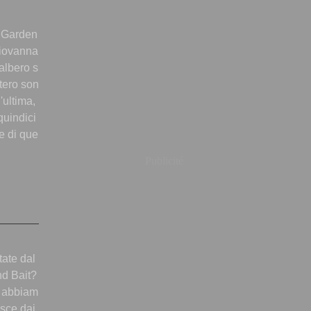
s Garden
iovanna
'albero s
itero son
l'ultima,
quindici
e di que
Publicité
ate dal
nd Bait?
i abbiam
esce dai