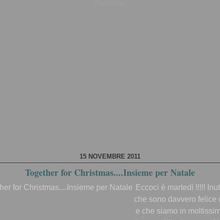
Publicité
15 NOVEMBRE 2011
Together for Christmas....Insieme per Natale
Eccoci è martedì !!!!! Inut
che sono davvero felice 
e che siamo in moltissi