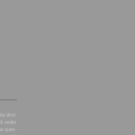
ile dirvi
di veder
me ques