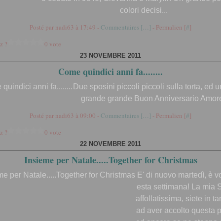
colori decisi...
Posté par nadi63 à 17:49 -
Commentaires [
…
]
- Permalien [
#
]
z ?
0 vote
23 NOVEMBRE 2011
Come quindici anni fa........
Due sposini piccoli piccoli sulla torta, ed
grande grande Buon Anniversario Amor
Posté par nadi63 à 09:00 -
Commentaires [
…
]
- Permalien [
#
]
z ?
0 vote
22 NOVEMBRE 2011
Insieme per Natale.....Together for Christmas
E' di nuovo martedì, è v
esta settimana! La mia So
affollatissima, siete in t
ad aver accolto questa 