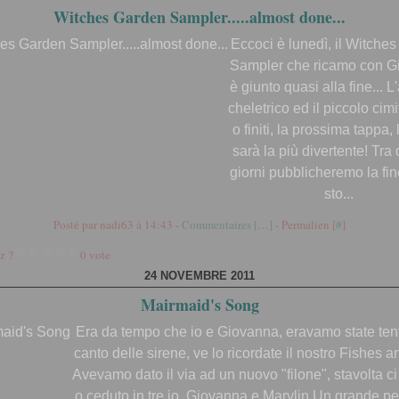
Witches Garden Sampler.....almost done...
Eccoci è lunedì, il Witche
Sampler che ricamo con G
è giunto quasi alla fine... L
cheletrico ed il piccolo cim
o finiti, la prossima tappa, 
sarà la più divertente! Tra 
giorni pubblicheremo la fin
sto...
Posté par nadi63 à 14:43 -
Commentaires [
…
]
- Permalien [
#
]
z ?
0 vote
24 NOVEMBRE 2011
Mairmaid's Song
Era da tempo che io e Giovanna, eravamo state tent
canto delle sirene, ve lo ricordate il nostro Fishes a
Avevamo dato il via ad un nuovo "filone", stavolta c
o ceduto in tre io, Giovanna e Marylin Un grande p