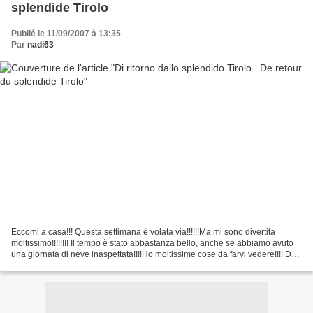
splendide Tirolo
Publié le 11/09/2007 à 13:35
Par
nadi63
Eccomi a casa!!! Questa settimana è volata via!!!!!!Ma mi sono divertita
moltissimo!!!!!!!! Il tempo è stato abbastanza bello, anche se abbiamo avuto
una giornata di neve inaspettata!!!!Ho moltissime cose da farvi vedere!!!! Da
dove comincio?????Innanzitutto...