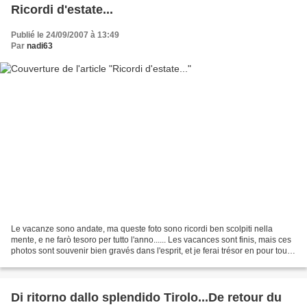
Ricordi d'estate...
Publié le 24/09/2007 à 13:49
Par
nadi63
Le vacanze sono andate, ma queste foto sono ricordi ben scolpiti nella
mente, e ne farò tesoro per tutto l'anno...... Les vacances sont finis, mais ces
photos sont souvenir bien gravés dans l'esprit, et je ferai trésor en pour tous
les ans...... abbiamo...
Di ritorno dallo splendido Tirolo...De retour du