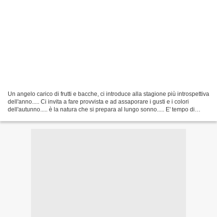
Un angelo carico di frutti e bacche, ci introduce alla stagione più introspettiva
dell'anno..... Ci invita a fare provvista e ad assaporare i gusti e i colori
dell'autunno..... è la natura che si prepara al lungo sonno..... E' tempo di
bilanci, e di prepararci...