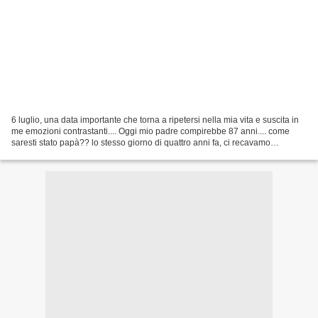
6 luglio, una data importante che torna a ripetersi nella mia vita e suscita in
me emozioni contrastanti.... Oggi mio padre compirebbe 87 anni.... come
saresti stato papà?? lo stesso giorno di quattro anni fa, ci recavamo
all'allevamento di Camilla Todesco...