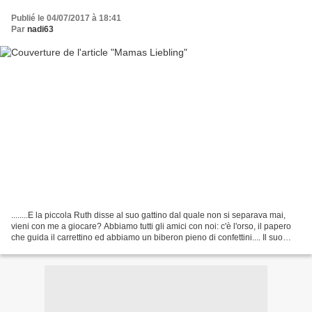
Publié le 04/07/2017 à 18:41
Par
nadi63
........E la piccola Ruth disse al suo gattino dal quale non si separava mai,
vieni con me a giocare? Abbiamo tutti gli amici con noi: c'è l'orso, il papero
che guida il carrettino ed abbiamo un biberon pieno di confettini.... Il suo
piccolo amico disse...