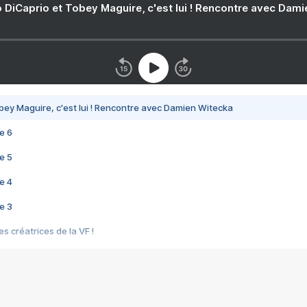
 DiCaprio et Tobey Maguire, c'est lui ! Rencontre avec Dam
bey Maguire, c'est lui ! Rencontre avec Damien Witecka
e 6
e 5
e 4
e 3
s créatrices de la VF !
e 2
e 1
e Mektoub My Love arrive enfin ! Rencontre avec Shaïn Boumedine et Sal