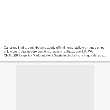
Carissima Nadia, oggi abbiamo aperto ufficialmente l'asilo e ti mando un po'
di foto così potrai godere anche tu di questa realizzazione. MAI WA
CHAULERE significa Madonna della Grazie in chichewa, la lingua del posto
che tutti conoscono. E' stata scelta...