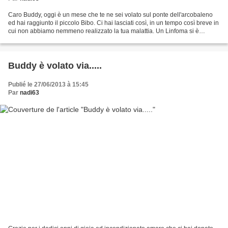
Caro Buddy, oggi è un mese che te ne sei volato sul ponte dell'arcobaleno
ed hai raggiunto il piccolo Bibo. Ci hai lasciati così, in un tempo così breve in
cui non abbiamo nemmeno realizzato la tua malattia. Un Linfoma si è
accanito su di te, una rapida...
Buddy è volato via.....
Publié le 27/06/2013 à 15:45
Par
nadi63