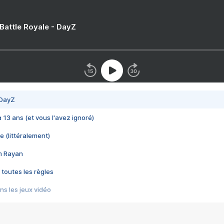
 Battle Royale - DayZ
 DayZ
 a 13 ans (et vous l'avez ignoré)
e (littéralement)
im Rayan
 toutes les règles
s les jeux vidéo
us choquant de Rockstar ? - Le scandale BULLY