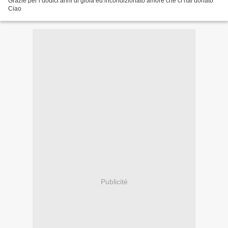
Grazie per i dodici anni di gioia ed incondizionato amore che ci hai donato
Ciao
Publicité