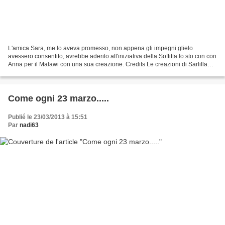
L'amica Sara, me lo aveva promesso, non appena gli impegni glielo
avessero consentito, avrebbe aderito all'iniziativa della Soffitta Io sto con con
Anna per il Malawi con una sua creazione. Credits Le creazioni di Sarlilla
Ispirandosi al piccolo angelo...
Come ogni 23 marzo.....
Publié le 23/03/2013 à 15:51
Par
nadi63